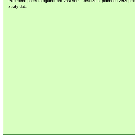
Překročen počet fotogalerií pro Vaši verzi. Jestliže si placenou verzi pr
ztráty dat...