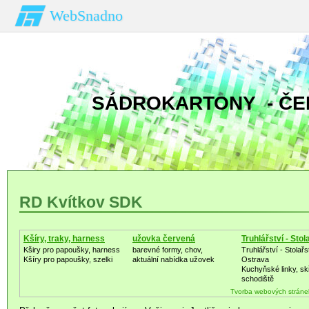
WebSnadno
SÁDROKARTONY - ČE
RD Kvítkov SDK
Kšíry, traky, harness
užovka červená
Truhlářství - Stol
Kširy pro papoušky, harness
barevné formy, chov,
Truhlářství - Stolařs
Kšíry pro papoušky, szelki
aktuální nabídka užovek
Ostrava
Kuchyňské linky, sk
schodiště
Tvorba webových stráne