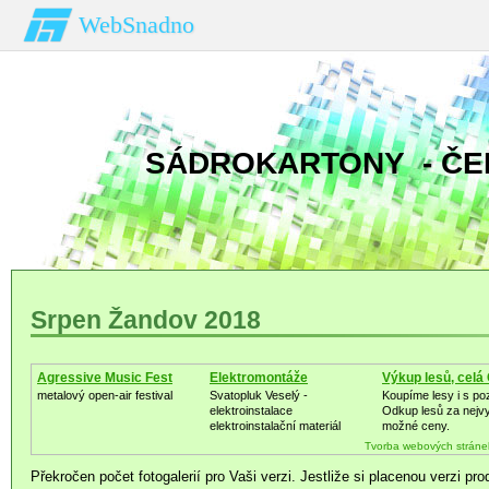
WebSnadno
SÁDROKARTONY - ČE
Srpen Žandov 2018
Agressive Music Fest
Elektromontáže
Výkup lesů, celá
metalový open-air festival
Svatopluk Veselý -
Koupíme lesy i s p
elektroinstalace
Odkup lesů za nejv
elektroinstalační materiál
možné ceny.
Tvorba webových stráne
Překročen počet fotogalerií pro Vaši verzi. Jestliže si placenou verzi pr